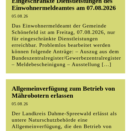
Eingeschränkte Dienstleistungen des
beschädigte und/oder verschmutzte Textilien
Einwohnermeldeamtes am 07.08.2026
sollen und müssen weiterhin als Restmüll entsorgt
werden.
05.08.26
Das Einwohnermeldeamt der Gemeinde
Einige Beispiele zur richtigen Entsorgung gibt es
Schönefeld ist am Freitag, 07.08.2026, nur
für eingeschränkte Dienstleistungen
hier:
erreichbar. Problemlos bearbeitet werden
können folgende Anträge: – Auszug aus dem
Geeignet für die Altkleiderspende:
Bundeszentralregister/Gewerbezentralregister
– Oberbekleidung wie Jacken, Hosen und Mäntel
– Meldebescheinigung – Ausstellung […]
– auch aus Leder oder mit Pelzbesatz
– Schuhe, sofern sie paarweise gebündelt sind
– Accessoires wie Gürtel, Hüte, Mützen, Schals,
Allgemeinverfügung zum Betrieb von
Tücher, Handschuhe, Handtaschen, Stoffbeutel
Mährobotern erlassen
oder Rucksäcke
– Bettwaren wie Daunendecken, Steppdecken,
05.08.26
Kissen und Matratzenschoner
Der Landkreis Dahme-Spreewald erlässt als
– Bett- und Tischwäsche, Hand-, Trocken- und
untere Naturschutzbehörde eine
Allgemeinverfügung, die den Betrieb von
Badetücher