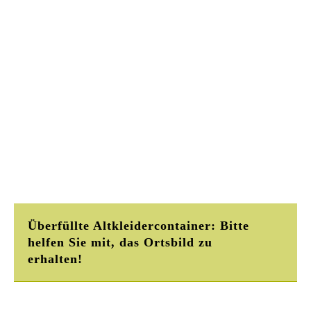
Überfüllte Altkleidercontainer: Bitte
helfen Sie mit, das Ortsbild zu
erhalten!
Seit dem 1.1.2025 gilt laut
EU-Verordnung
die