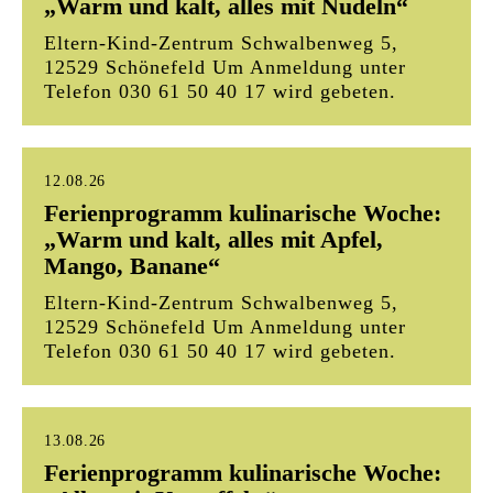
„Warm und kalt, alles mit Nudeln“
eingebauten elektrischen Funktionen
Eltern-Kind-Zentrum Schwalbenweg 5,
12529 Schönefeld Um Anmeldung unter
Damit die gespendeten Textilien verwertbar
Telefon 030 61 50 40 17 wird gebeten.
bleiben, sollten sie am besten in verschlossenen
Plastiktüten in die Sammelbehälter gegeben
werden. Die Gemeinde appelliert an alle,
verantwortungsbewusst mit den Sammelstellen
12.08.26
umzugehen. Wer die obigen Hinweise beachtet,
Ferienprogramm kulinarische Woche:
trägt dazu bei, die sinnvolle Wiederverwertung
„Warm und kalt, alles mit Apfel,
von Kleidung weiterhin zu ermöglichen.
Mango, Banane“
Eltern-Kind-Zentrum Schwalbenweg 5,
12529 Schönefeld Um Anmeldung unter
Telefon 030 61 50 40 17 wird gebeten.
13.08.26
Ferienprogramm kulinarische Woche: