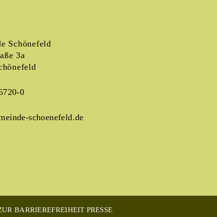
e Schönefeld
raße 3a
chönefeld
6720-0
meinde-schoenefeld.de
UR BARRIEREFREIHEIT
PRESSE