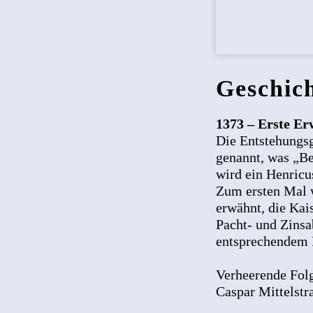
Geschic
1373 – Erste E
Die Entstehungsg
genannt, was „Bes
wird ein Henricu
Zum ersten Mal w
erwähnt, die Kai
Pacht- und Zinsa
entsprechendem B
Verheerende Folg
Caspar Mittelstra