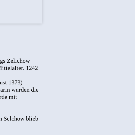
ngs Zelichow
ittelalter. 1242
ust 1373)
Darin wurden die
rde mit
In Selchow blieb