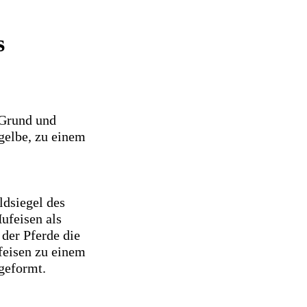
s
 Grund und
gelbe, zu einem
ldsiegel des
Hufeisen als
 der Pferde die
feisen zu einem
geformt.