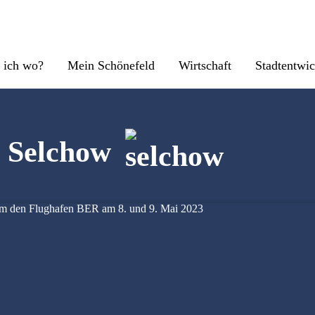
 ich wo?
Mein Schönefeld
Wirtschaft
Stadtentwi
l Selchow