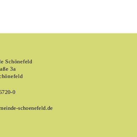
e Schönefeld
raße 3a
chönefeld
6720-0
meinde-schoenefeld.de