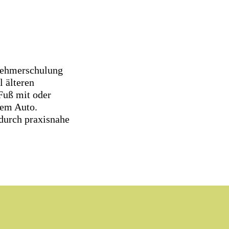
lnehmerschulung
l älteren
Fuß mit oder
dem Auto.
 durch praxisnahe