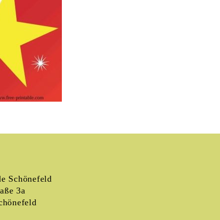
e Schönefeld
raße 3a
chönefeld