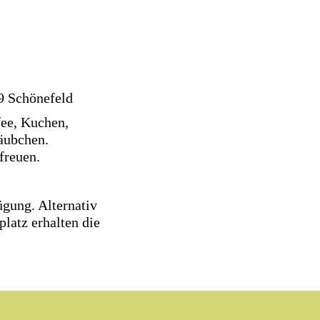
9 Schönefeld
fee, Kuchen,
äubchen.
freuen.
gung. Alternativ
latz erhalten die