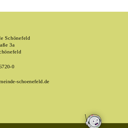
e Schönefeld
raße 3a
chönefeld
6720-0
meinde-schoenefeld.de