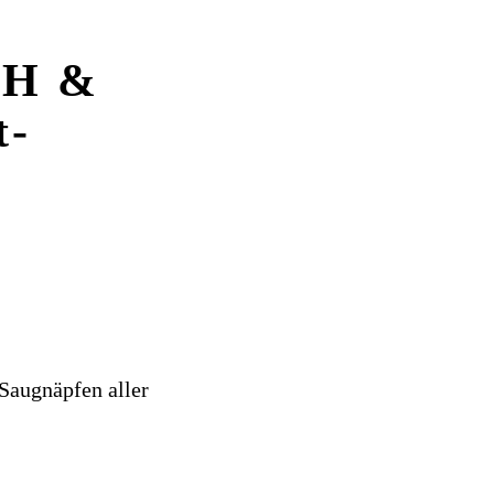
bH &
t-
Saugnäpfen aller