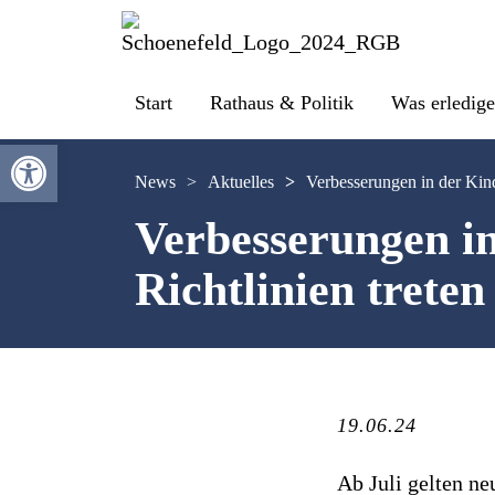
Start
Rathaus & Politik
Was erledige
Werkzeugleiste öffnen
News
>
Aktuelles
>
Verbesserungen in der Kind
Verbesserungen in
Richtlinien treten
19.06.24
Ab Juli gelten n