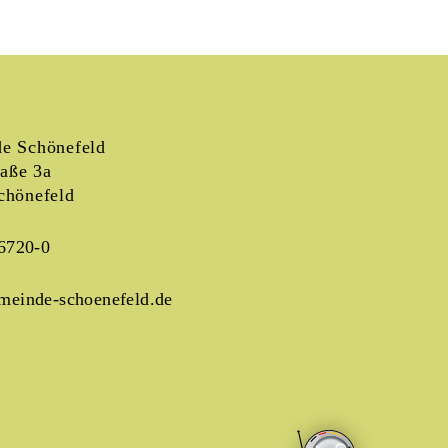
e Schönefeld
raße 3a
chönefeld
6720-0
meinde-schoenefeld.de