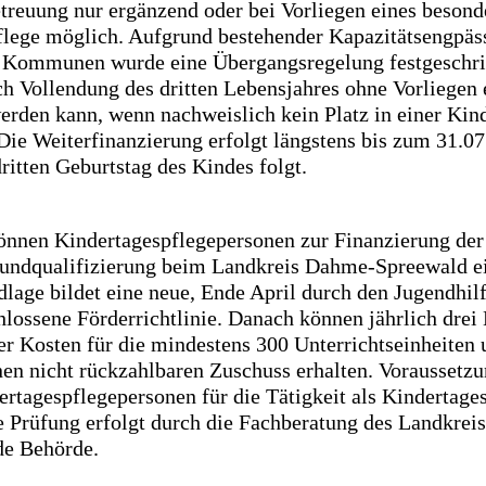
treuung nur ergänzend oder bei Vorliegen eines besond
flege möglich. Aufgrund bestehender Kapazitätsengpäss
 Kommunen wurde eine Übergangsregelung festgeschri
ch Vollendung des dritten Lebensjahres ohne Vorliegen
erden kann, wenn nachweislich kein Platz in einer Kind
Die Weiterfinanzierung erfolgt längstens bis zum 31.07.
ritten Geburtstag des Kindes folgt.
önnen Kindertagespflegepersonen zur Finanzierung der 
rundqualifizierung beim Landkreis Dahme-Spreewald e
lage bildet eine neue, Ende April durch den Jugendhil
hlossene Förderrichtlinie. Danach können jährlich dre
r Kosten für die mindestens 300 Unterrichtseinheiten
en nicht rückzahlbaren Zuschuss erhalten. Voraussetzun
ertagespflegepersonen für die Tätigkeit als Kindertage
e Prüfung erfolgt durch die Fachberatung des Landkreis
de Behörde.