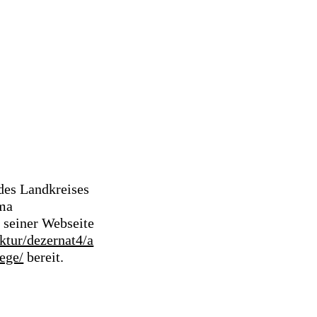
des Landkreises
ema
 seiner Webseite
ktur/dezernat4/a
ege/
bereit.