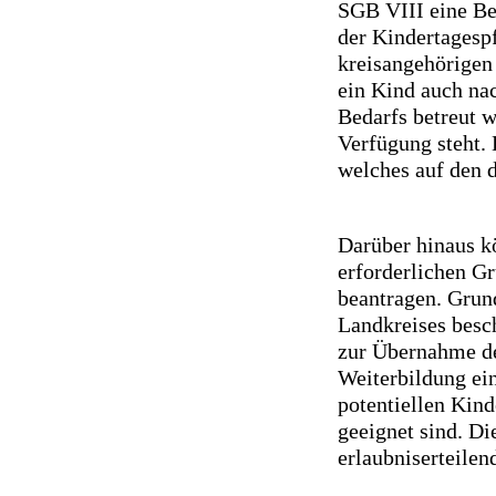
SGB VIII eine Be
der Kindertagesp
kreisangehörigen
ein Kind auch na
Bedarfs betreut w
Verfügung steht. 
welches auf den d
Darüber hinaus k
erforderlichen G
beantragen. Grund
Landkreises besc
zur Übernahme de
Weiterbildung ein
potentiellen Kind
geeignet sind. Di
erlaubniserteilen