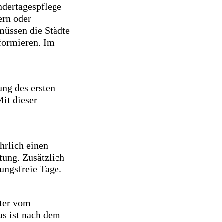
ndertagespflege
ern oder
müssen die Städte
nformieren. Im
ung des ersten
it dieser
hrlich einen
tung. Zusätzlich
uungsfreie Tage.
lter vom
us ist nach dem