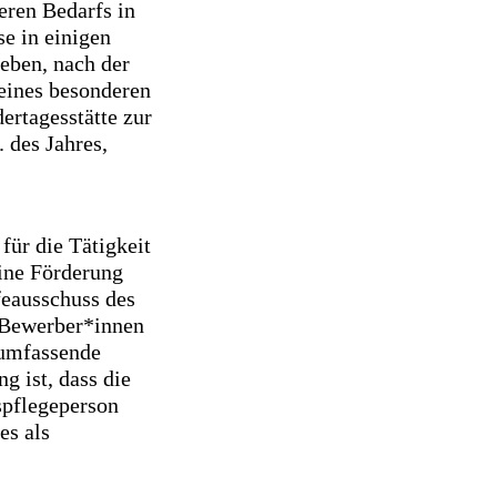
eren Bedarfs in
e in einigen
eben, nach der
 eines besonderen
ertagesstätte zur
 des Jahres,
für die Tätigkeit
ine Förderung
feausschuss des
i Bewerber*innen
 umfassende
g ist, dass die
spflegeperson
es als