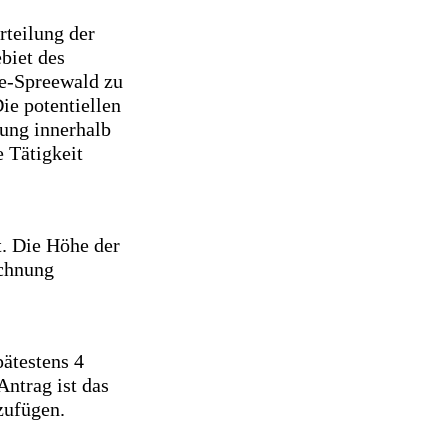
rteilung der
biet des
e-Spreewald zu
ie potentiellen
ung innerhalb
 Tätigkeit
t. Die Höhe der
echnung
ätestens 4
ntrag ist das
zufügen.