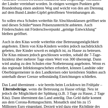
der Länder vereinbart worden. In einigen wenigen Punkten geht
Brandenburg einen anderen Weg und weicht von den am Dienstag
auf dem Bund-Länder-Gipfel getroffenen Vereinbarungen ab.
So sollen etwa Schulen weiterhin für Abschlussklassen geöffnet sein
und diesen Schüler*innen Präsenzunterricht anbieten. Auch
Förderschulen mit Förderschwerpunkt „geistige Entwicklung“
bleiben geöffnet.
Auch in den Kitas werde weiterhin eine Betreuungsmöglichkeit
angeboten. Eltern von Kita-Kindern werden jedoch nachdrücklich
gebeten, ihre Kinder soweit es möglich ist, zu Hause zu betreuen.
Die Kitas müssen jedoch geschlossen werden, sobald die 7-Tage-
Inzidenz über mehrere Tage einen Wert von 300 übersteigt. Dann
wird analog zu den Schulen eine Notbetreuung angeboten. Wenn es
das regionale Infektionsgeschehen erfordert, können Landräte oder
Oberbürgermeister in den Landkreisen oder kreisfreien Städten auch
unterhalb dieser Grenze selbstständig Einrichtungen schließen.
Das Land übernimmt – wie bereits beim Lockdown im Frühjahr –
Elternbeiträge
, wenn die Betreuung zu Hause erfolgt. Neu ist
jedoch die Möglichkeit der Splittung (z.B. 3 Tage zu Hause, 2 Tage
Kita). Dann übernimmt das Land anteilig. Das Geld dafür kommt
aus dem Corona-Rettungsschirm. Monatlich sind bis zu 15
Millionen Euro eingeplant. Derzeit wird dazu eine Richtlinie des