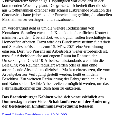
Videokonferenz verständigt. Ursprünglich war diese erst in der
kommenden Woche geplant. Die große Unsicherheit über die sich
aus Großbritannien offenbar sehr schnell ausbreitende Mutation des
Coronavirus hatte jedoch zu der Entscheidung geführt, die aktuellen
Maßnahmen zu verlängern und auszubauen.
Im Vordergrund geht es um die weitere Reduzierung von
Kontakten. So sollen etwa auch Kontakte im beruflichen Kontext
minimiert werden. Überall dort, wo möglich, sollen Beschäftigte im
Homeoffice arbeiten. Dazu wird das Bundesministerium für Arbeit
und Soziales befristet bis zum 15. März 2021 eine Verordnung
erlassen. Dort, wo Präsenz am Arbeitsplatz weiter erforderlich ist,
muss für Arbeitsbereiche auf engem Raum im Rahmen der
Umsetzung der Covid-19-Arbeitsschutzstandards weiterhin die
Belegung von Räumen reduziert werden oder es sind ohne
ausreichende Abstände medizinische Masken einzusetzen, die vom
Arbeitgeber zur Verfügung gestellt werden, heißt es in dem
Beschluss. Zur weiteren Reduzierung der Fahrgastzahlen in Bus
und Bahn sollen flexible Arbeitszeiten ermöglicht werden, um das
Fahrgastaufkommen zur Rush hour zu entzerren.
Das Brandenburger Kabinett wird sich voraussichtlich am
Donnerstag in einer Video-Schaltkonferenz mit der Änderung
der bestehenden Eindämmungsverordnung befassen.
Bund-Länder-Beschluss vom 19.01.2021