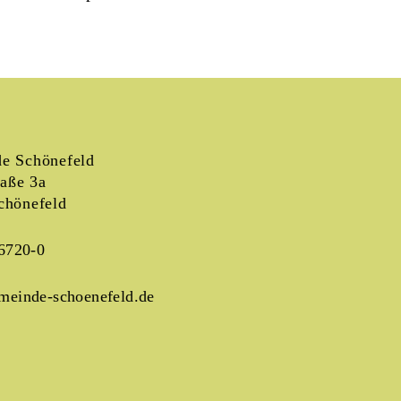
e Schönefeld
raße 3a
chönefeld
6720-0
meinde-schoenefeld.de