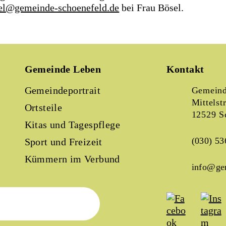
sel@gemeinde-schoenefeld.de
bei Frau Bösel.
Gemeinde Leben
Kontakt
Gemeindeportrait
Gemeind
Mittelst
Ortsteile
12529 S
Kitas und Tagespflege
(030) 53
Sport und Freizeit
Kümmern im Verbund
info@ge