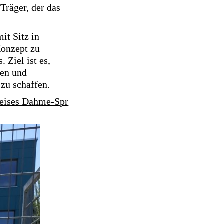
räger, der das
it Sitz in
Konzept zu
 Ziel ist es,
ten und
zu schaffen.
reises Dahme-Spr