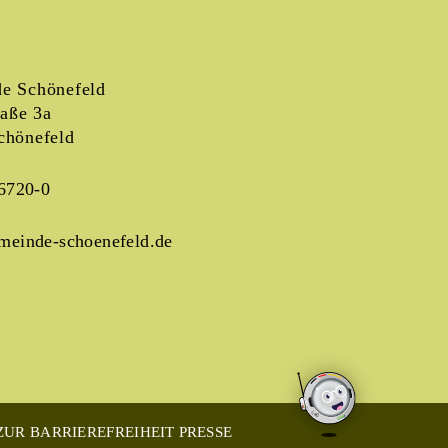
e Schönefeld
raße 3a
chönefeld
6720-0
meinde-schoenefeld.de
UR BARRIEREFREIHEIT
PRESSE