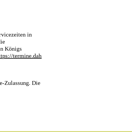
vicezeiten in
ie
in Königs
ttps://termine.dah
ne-Zulassung. Die