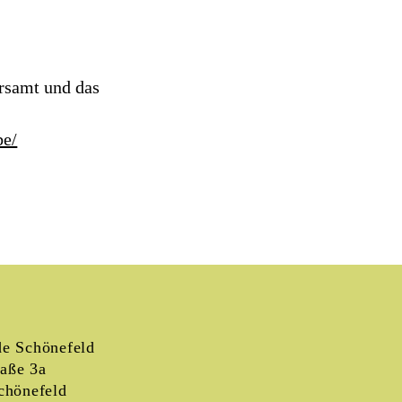
rsamt und das
be/
e Schönefeld
raße 3a
chönefeld