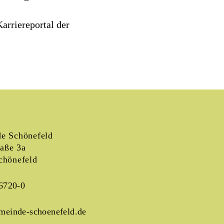
arriereportal der
e Schönefeld
raße 3a
chönefeld
6720-0
meinde-schoenefeld.de