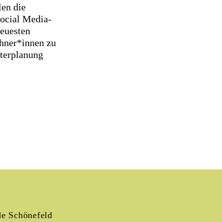
len die
Social Media-
neuesten
ohner*innen zu
sterplanung
e Schönefeld