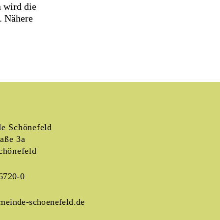
 wird die
. Nähere
e Schönefeld
raße 3a
chönefeld
6720-0
meinde-schoenefeld.de