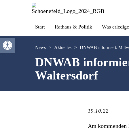
Start
Rathaus & Politik
Was erledige
Werkzeugleiste öffnen
News
>
Aktuelles
>
DNWAB informiert: Mittwo
DNWAB informiert
Waltersdorf
19.10.22
Am kommenden Mit