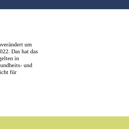
nverändert um
2022. Das hat das
elten in
sundheits- und
cht für