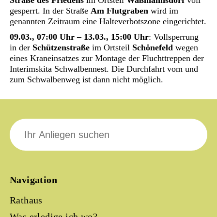
Straße des Friedens
im Ortsteil
Waßmannsdorf
voll
gesperrt. In der Straße
Am Flutgraben
wird im
genannten Zeitraum eine Halteverbotszone eingerichtet.
09.03., 07:00 Uhr – 13.03., 15:00 Uhr
: Vollsperrung
in der
Schützenstraße
im Ortsteil
Schönefeld
wegen
eines Kraneinsatzes zur Montage der Fluchttreppen der
Interimskita Schwalbennest. Die Durchfahrt vom und
zum Schwalbenweg ist dann nicht möglich.
Suche
nach:
Navigation
Rathaus
Was erledige ich wo?