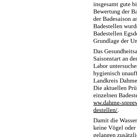
insgesamt gute bi
Bewertung der Ba
der Badesaison a
Badestellen wurde
Badestellen Egsd
Grundlage der Un
Das Gesundheitsa
Saisonstart an 
Labor untersuche
hygienisch unauf
Landkreis Dahme
Die aktuellen Pr
einzelnen Badeste
ww.dahme-spreewa
destellen/
.
Damit die Wasserq
keine Vögel oder
gelangen zusätzl