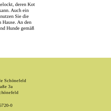
elockt, deren Kot
kann. Auch ein
nutzen Sie die
h Hause. An den
sind Hunde gemäß
e Schönefeld
raße 3a
chönefeld
6720-0