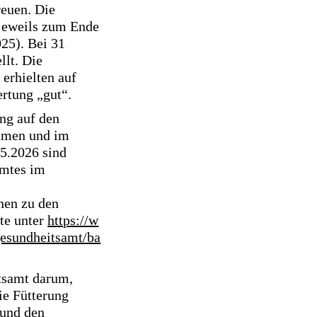
reuen. Die
jeweils zum Ende
25). Bei 31
llt. Die
erhielten auf
rtung „gut“.
ng auf den
mmen und im
5.2026 sind
amtes im
nen zu den
ite unter
https://w
gesundheitsamt/ba
itsamt darum,
ie Fütterung
 und den