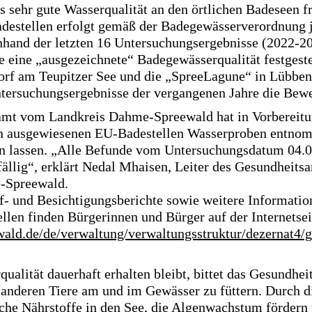
s sehr gute Wasserqualität an den örtlichen Badeseen f
destellen erfolgt gemäß der Badegewässerverordnung 
nhand der letzten 16 Untersuchungsergebnisse (2022-20
 eine „ausgezeichnete“ Badegewässerqualität festgeste
orf am Teupitzer See und die „SpreeLagune“ in Lübben 
tersuchungsergebnisse der vergangenen Jahre die Bewe
mt vom Landkreis Dahme-Spreewald hat in Vorbereitu
den ausgewiesenen EU-Badestellen Wasserproben entno
n lassen. „Alle Befunde vom Untersuchungsdatum 04.0
fällig“, erklärt Nedal Mhaisen, Leiter des Gesundheits
-Spreewald.
üf- und Besichtigungsberichte sowie weitere Informatio
llen finden Bürgerinnen und Bürger auf der Internetse
ld.de/de/verwaltung/verwaltungsstruktur/dezernat4/
ualität dauerhaft erhalten bleibt, bittet das Gesundhe
 anderen Tiere am und im Gewässer zu füttern. Durch d
iche Nährstoffe in den See, die Algenwachstum fördern