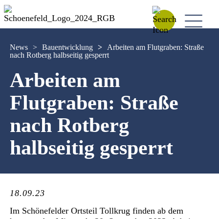
News
>
Bauentwicklung
>
Arbeiten am Flutgraben: Straße
nach Rotberg halbseitig gesperrt
Arbeiten am
Flutgraben: Straße
nach Rotberg
halbseitig gesperrt
18.09.23
Im Schönefelder Ortsteil Tollkrug finden ab dem