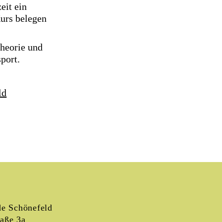
eit ein
urs belegen
Theorie und
port.
ld
e Schönefeld
raße 3a