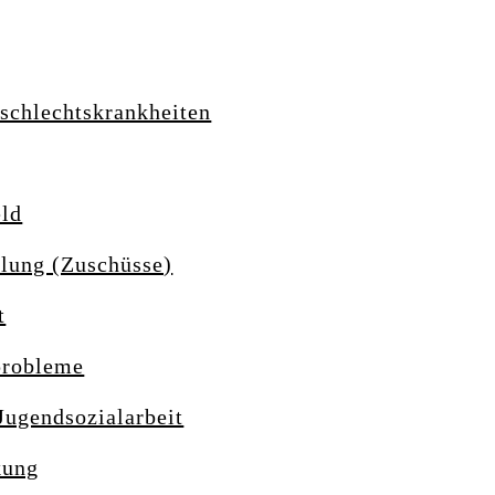
schlechtskrankheiten
eld
lung (Zuschüsse)
t
probleme
Jugendsozialarbeit
kung