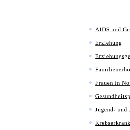
AIDS und Ge
Erziehung
Erziehungsg
Familienerho
Frauen in No
Gesundheits
Jugend- und 
Krebserkran