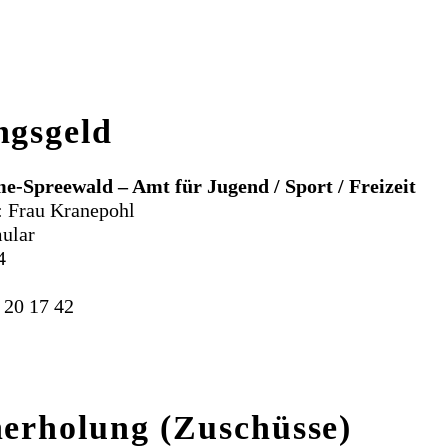
ngsgeld
-Spreewald – Amt für Jugend / Sport / Freizeit
: Frau Kranepohl
mular
4
 20 17 42
nerholung (Zuschüsse)