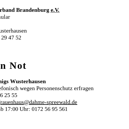
rband Brandenburg
e.V.
mular
usterhausen
 29 47 52
in Not
nigs Wusterhausen
lefonisch wegen Personenschutz erfragen
26 25 55
f
rauenhaus@dahme-spreewald.de
ab 17:00 Uhr: 0172 56 95 561