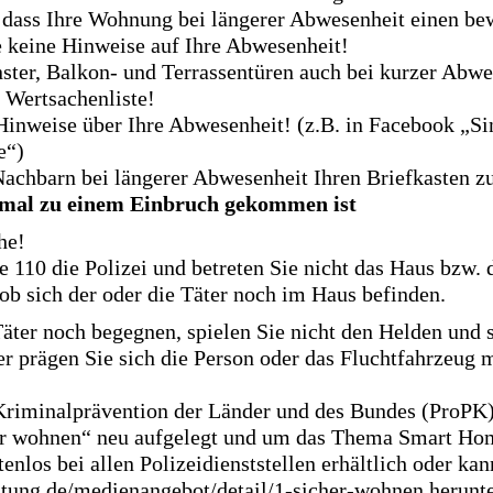
, dass Ihre Wohnung bei längerer Abwesenheit einen b
 keine Hinweise auf Ihre Abwesenheit!
nster, Balkon- und Terrassentüren auch bei kurzer Abw
e Wertsachenliste!
Hinweise über Ihre Abwesenheit! (z.B. in Facebook „Si
e“)
Nachbarn bei längerer Abwesenheit Ihren Briefkasten z
inmal zu einem Einbruch gekommen ist
he!
e 110 die Polizei und betreten Sie nicht das Haus bzw.
 ob sich der oder die Täter noch im Haus befinden.
äter noch begegnen, spielen Sie nicht den Helden und s
er prägen Sie sich die Person oder das Fluchtfahrzeug 
 Kriminalprävention der Länder und des Bundes (ProPK)
r wohnen“ neu aufgelegt und um das Thema Smart Hom
tenlos bei allen Polizeidienststellen erhältlich oder kan
tung.de/medienangebot/detail/1-sicher-wohnen herunt