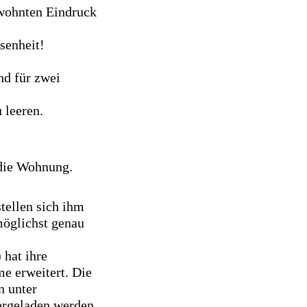
ewohnten Eindruck
esenheit!
nd für zwei
u leeren.
 die Wohnung.
tellen sich ihm
möglichst genau
 hat ihre
e erweitert. Die
n unter
ergeladen werden.