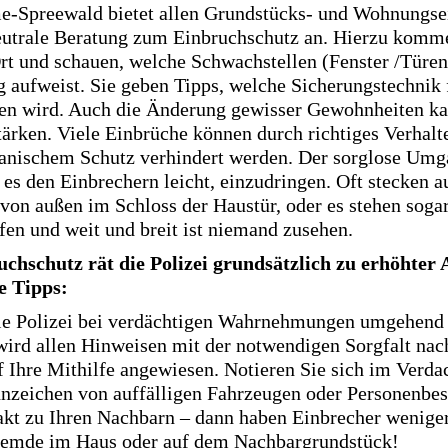
e-Spreewald bietet allen Grundstücks- und Wohnungse
eutrale Beratung zum Einbruchschutz an. Hierzu komm
Ort und schauen, welche Schwachstellen (Fenster /Türen
 aufweist. Sie geben Tipps, welche Sicherungstechnik f
en wird. Auch die Änderung gewisser Gewohnheiten ka
tärken. Viele Einbrüche können durch richtiges Verhalt
anischem Schutz verhindert werden. Der sorglose Umg
es den Einbrechern leicht, einzudringen. Oft stecken a
von außen im Schloss der Haustür, oder es stehen soga
fen und weit und breit ist niemand zusehen.
uchschutz rät die Polizei grundsätzlich zu erhöhte
e Tipps:
ie Polizei bei verdächtigen Wahrnehmungen umgehend 
 wird allen Hinweisen mit der notwendigen Sorgfalt na
uf Ihre Mithilfe angewiesen. Notieren Sie sich im Verdac
nzeichen von auffälligen Fahrzeugen oder Personenbe
akt zu Ihren Nachbarn – dann haben Einbrecher wenige
Fremde im Haus oder auf dem Nachbargrundstück!