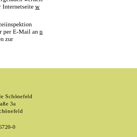
 Internetseite
w
zeiinspektion
r per E-Mail an
p
n zur
e Schönefeld
raße 3a
chönefeld
6720-0