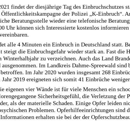
21 findet der diesjährige Tag des Einbruchschutzes sta
 Öffentlichkeitskampagne der Polizei „K-Einbruch“. 
iliche Beratungsstelle wieder eine telefonische Beratung 
00 Uhr können sich Interessierte kostenlos informieren
vereinbaren.
ndet alle 4 Minuten ein Einbruch in Deutschland statt. B
t steigt die Einbruchsgefahr wieder stark an. Fast die H
m Winterhalbjahr zu verzeichnen. Auch das Land Brande
d ausgenommen. Im Landkreis Dahme-Spreewald sind b
etroffen. Im Jahr 2020 wurden insgesamt 268 Einbrüc
 Jahr 2019 ereigneten sich somit 41 Einbrüche wenige
ie eigenen vier Wände ist für viele Menschen ein scho
lorengegangene Sicherheitsgefühl, die Verletzung der P
er, als der materielle Schaden. Einige Opfer leiden nic
 psychischen Problemen. Opferhilfeeinrichtungen sind d
Informationen erhalten sie bei der der Opferschutzbeau