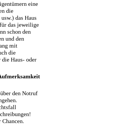
igentümern eine
en die
 usw.) das Haus
ür das jeweilige
nn schon den
en und den
ang mit
uch die
r die Haus- oder
r Aufmerksamkeit
über den Notruf
chgehen.
htsfall
schreibungen!
r Chancen.