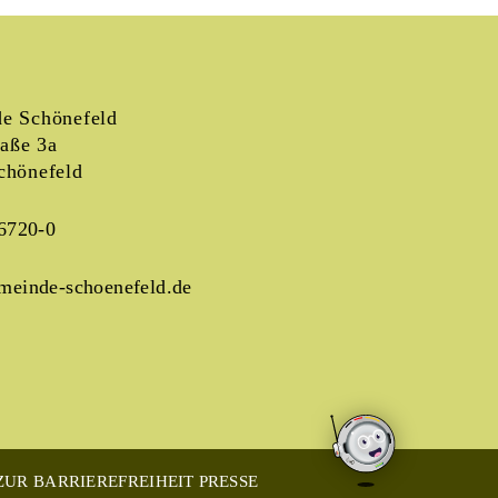
e Schönefeld
raße 3a
chönefeld
6720-0
meinde-schoenefeld.de
UR BARRIEREFREIHEIT
PRESSE