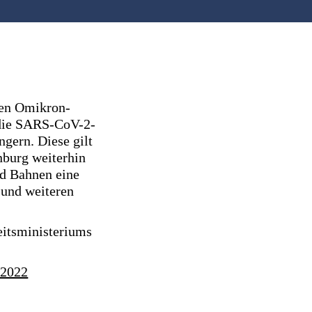
den Omikron-
 die SARS-CoV-2-
gern. Diese gilt
nburg weiterhin
nd Bahnen eine
 und weiteren
eitsministeriums
.2022