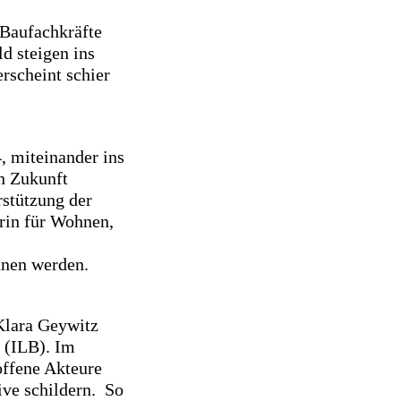
 Baufachkräfte
d steigen ins
rscheint schier
, miteinander ins
n Zukunft
rstützung der
rin für Wohnen,
nnen werden.
Klara Geywitz
 (ILB). Im
ffene Akteure
ive schildern. So