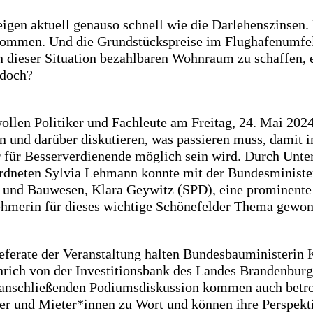
eigen aktuell genauso schnell wie die Darlehenszinsen.
ommen. Und die Grundstückspreise im Flughafenumfel
n dieser Situation bezahlbaren Wohnraum zu schaffen, e
 doch?
ollen Politiker und Fachleute am Freitag, 24. Mai 2024
und darüber diskutieren, was passieren muss, damit i
 für Besserverdienende möglich sein wird. Durch Unte
dneten Sylvia Lehmann konnte mit der Bundesministe
 und Bauwesen, Klara Geywitz (SPD), eine prominente
ehmerin für dieses wichtige Schönefelder Thema gewo
eferate der Veranstaltung halten Bundesbauministerin 
nrich von der Investitionsbank des Landes Brandenburg
 anschließenden Podiumsdiskussion kommen auch betro
er und Mieter*innen zu Wort und können ihre Perspekt