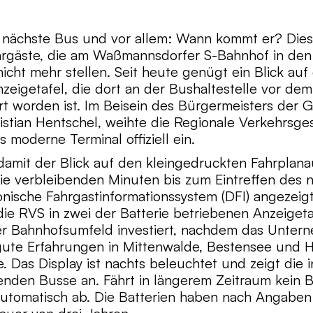
r nächste Bus und vor allem: Wann kommt er? Die
hrgäste, die am Waßmannsdorfer S-Bahnhof in den
nicht mehr stellen. Seit heute genügt ein Blick auf
nzeigetafel, die dort an der Bushaltestelle vor de
ert worden ist. Im Beisein des Bürgermeisters der
istian Hentschel, weihte die Regionale Verkehrsges
 moderne Terminal offiziell ein.
t damit der Blick auf den kleingedruckten Fahrplan
ie verbleibenden Minuten bis zum Eintreffen des 
onische Fahrgastinformationssystem (DFI) angezeigt
ie RVS in zwei der Batterie betriebenen Anzeigeta
 Bahnhofsumfeld investiert, nachdem das Unter
gute Erfahrungen in Mittenwalde, Bestensee und 
. Das Display ist nachts beleuchtet und zeigt die i
nden Busse an. Fährt in längerem Zeitraum kein B
automatisch ab. Die Batterien haben nach Angaben