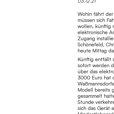
03.12.21
Wohin fährt de
müssen sich Fa
wollen, künftig 
elektronische A
Zugang installi
Schönefeld, Chr
heute Mittag das
Künftig entfäll
sofort werden d
über das elektr
3000 Euro hat d
Waßmannsdorfer
Modell bereits 
gesammelt hatte
Stunde verkehre
sich das Gerät 