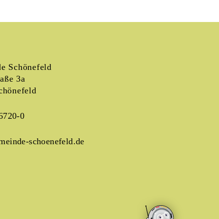
e Schönefeld
raße 3a
chönefeld
6720-0
meinde-schoenefeld.de