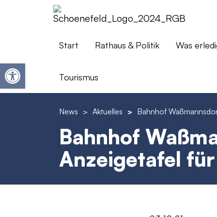
Start
Rathaus & Politik
Was erledi
Werkzeugleiste öffnen
Tourismus
News
>
Aktuelles
>
Bahnhof Waßmannsdorf: E
Bahnhof Waßman
Anzeigetafel für 