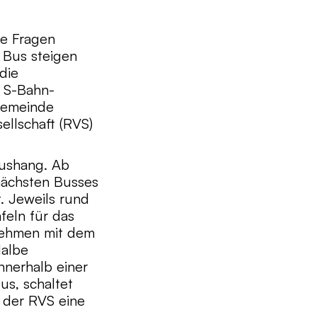
se Fragen
 Bus steigen
 die
m S-Bahn-
 Gemeinde
ellschaft (RVS)
aushang. Ab
nächsten Busses
. Jeweils rund
feln für das
nehmen mit dem
Halbe
nnerhalb einer
us, schaltet
 der RVS eine